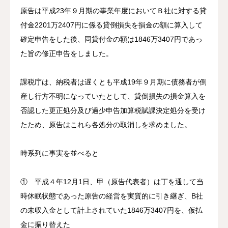
原告は平成23年９月期の事業年度においてＢ社に対する貸
付金2201万2407円に係る貸倒損失を損金の額に算入して
確定申告をした後、同貸付金の額は1846万3407円であっ
た旨の修正申告をしました。
課税庁は、納税者は遅くとも平成19年９月期に債務者が倒
産し行方不明になっていたとして、貸倒損失の損金算入を
否認した更正処分及び過少申告加算税賦課決定処分を受け
たため、原告はこれら各処分の取消しを求めました。
時系列に事実を並べると
① 平成４年12月1日、甲（原告代表者）は丁を通して当
時休眠状態であった原告の経営を実質的に引き継ぎ、B社
の未収入金として計上されていた1846万3407円を、仮払
金に振り替えた