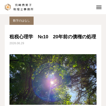
数字のはなし（ブログ）
数字のはなし
租税心理学 №10 20年前の債権の処理
数字のはなし
LINE
facebook
租税心理学 №10 20年前の債権の処理
2026.06.29
note
電子書籍
ホーム
サービスと料金
事務所案内
数字のはなし
お問い合わせ