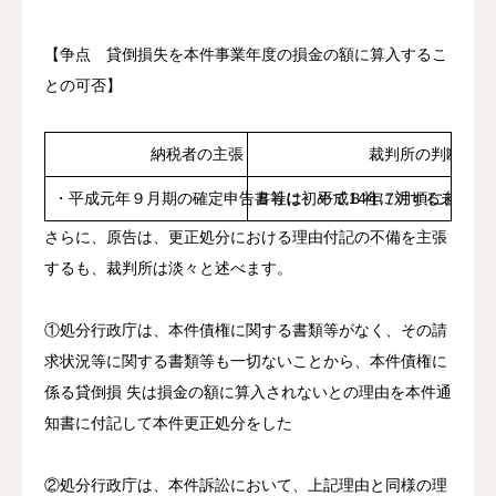
【争点 貸倒損失を本件事業年度の損金の額に算入するこ
との可否】
納税者の主張
裁判所の判断
・平成元年９月期の確定申告書等に初めてＢ社に対する未収金が
Ｂ社は、平成14年７月頃には事
さらに、原告は、更正処分における理由付記の不備を主張
するも、裁判所は淡々と述べます。
①処分行政庁は、本件債権に関する書類等がなく、その請
求状況等に関する書類等も一切ないことから、本件債権に
係る貸倒損 失は損金の額に算入されないとの理由を本件通
知書に付記して本件更正処分をした
②処分行政庁は、本件訴訟において、上記理由と同様の理