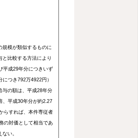
の規模が類似するものに
与と比較する方法により
び平成29年分につきいず
分につき792万4922円）
給与の額は、平成28年分
倍、平成30年分が約2.27
情からすれば、本件専従者
労務の対価として相当であ
えない。