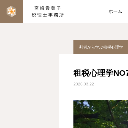
数字のはなし（ブログ）
ホーム
判例から学ぶ租税心理学
租税心理学NO
2026.03.22