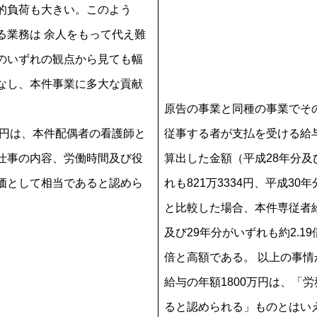
的負荷も大きい。このよう
る業務は 余人をもって代え難
のいずれの観点から見ても幅
なし、本件事業に多大な貢献
原告の事業と同種の事業でそ
万円は、本件配偶者の看護師と
従事する者が支払を受ける給
仕事の内容、労働時間及び役
算出した金額（平成28年分及
価として相当であると認めら
れも821万3334円、平成30年
と比較した場合、本件専従者
及び29年分がいずれも約2.19
倍と高額である。 以上の事
給与の年額1800万円は、「
ると認められる」ものとはい