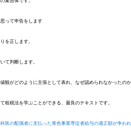
観の集合体です。
と思って申告をします
誤りを正します。
づいて判断します。
価値観がどのように主張として表れ、なぜ認められなかったの
って租税法を学ぶことができる、最良のテキストです。
科医の配偶者に支払った青色事業専従者給与の適正額が争われ