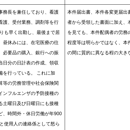
事務長を兼任しており、看護
本件届出書、本件各変更届出
看護、受付業務、調剤等を行
者から受領した書面に加え、
よりも早く出勤し、最後まで居
を見ても、本件配偶者の労務
、昼休みには、在宅医療の往
程度等は明らかではなく、本
、必要品の購入、銀行への振
の間に質的に異なる程の大
当日分の日計表の作成、領収
備を行っている。 これに加
算等の労務管理や社会保険関
インフルエンザの予防接種の
る土曜日及び日曜日にも接種
ど、時間外・休日労働が年900
告と使用人の連絡係として怒ら