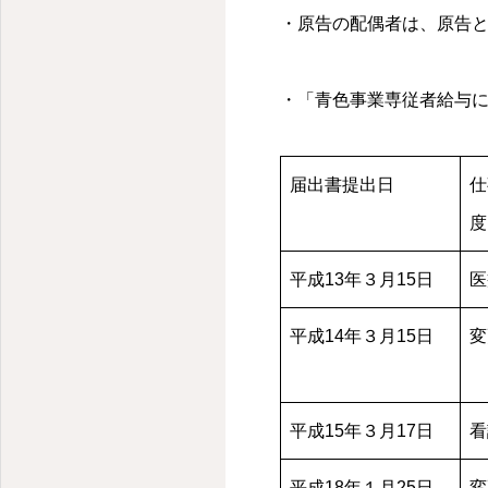
・原告の配偶者は、原告と
・「青色事業専従者給与
届出書提出日
仕
度
平成13年３月15日
医
平成14年３月15日
変
平成15年３月17日
看
平成18年１月25日
変