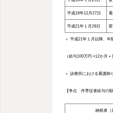
国税出身税理士｜経営のホームドクター
平成18年12月27日
看
平成21年１月29日
変
平成21年１月以降、年額
（給与100万円 ×12か月
診療所における看護師らの
【争点 件専従者給与の
納税者（原告