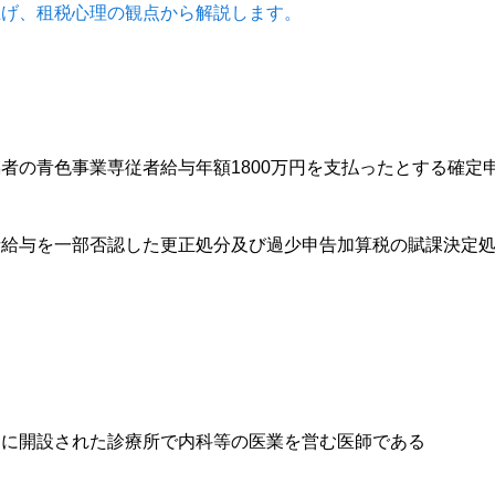
上げ、租税心理の観点から解説します。
者の青色事業専従者給与年額1800万円を支払ったとする確定
者給与を一部否認した更正処分及び過少申告加算税の賦課決定
内に開設された診療所で内科等の医業を営む医師である