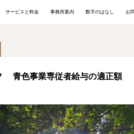
判例から学ぶ租税心理学
租税心理学NO7 青色事業専従者給与の
サービスと料金
事務所案内
数字のはなし
お
7 青色事業専従者給与の適正額